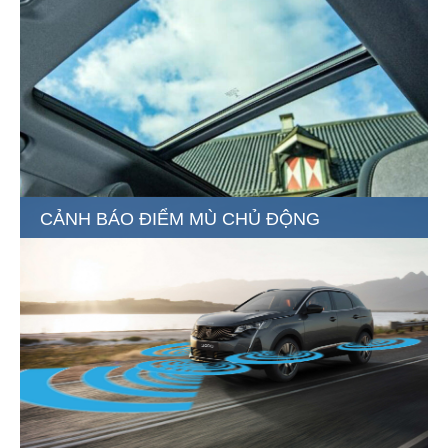
NỘI THẤT TIỆN NGHI VÀ DỄ DÀNG THAO
TÁC
Ghế được bọc da phối họa tiết vải cao cấp, mang đến
không gian nội thất hài hòa, trẻ trung & năng động.
CẢNH BÁO ĐIỂM MÙ CHỦ ĐỘNG
TIỆN ÍCH PHỤC VỤ TỐI ĐA
TIỆN ÍCH PHỤC VỤ TỐI ĐA NHU CẦU
SỬ DỤNG
Khoang nội thất thiết kế New i-Cockpit, mang đến tiện
nghi cho người dùng.