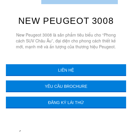
NEW PEUGEOT 3008
New Peugeot 3008 là sản phẩm tiêu biểu cho “Phong
cách SUV Châu Âu”, đại diện cho phong cách thiết kế
mới, mạnh mẽ và ấn tượng của thương hiệu Peugeot.
LIÊN HỆ
YÊU CẦU BROCHURE
ĐĂNG KÝ LÁI THỬ