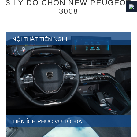
3 LÝ DO CHỌN NEW PEUGEOT
3008
NỘI THẤT TIỆN NGHI
TIỆN ÍCH PHỤC VỤ TỐI ĐA
NỘI THẤT TIỆN NGHI