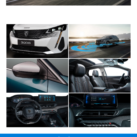
CẢNH BÁO ĐIỂM MÙ CHỦ ĐỘNG
CẢNH BÁO ĐIỂM MÙ CHỦ ĐỘNG
Trường hợp: Người lái di chuyển trên làn đường xác
định, vận tốc 65 < v < 140km/h, bật xi nhan về phía có
phương tiện trong vùng điểm mù
Hoạt động: Hệ thống tác động lực vào tay lái, cảnh báo
người lái không đánh lái về phía có phương tiện đang di
chuyển trong vùng mù.