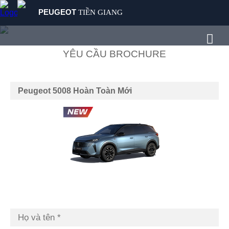
PEUGEOT
TIỀN GIANG
SẢN PHẨM
MUA XE
YÊU CẦU BROCHURE
DỊCH VỤ
GIỚI THIỆU
TIN TỨC
LIÊN HỆ