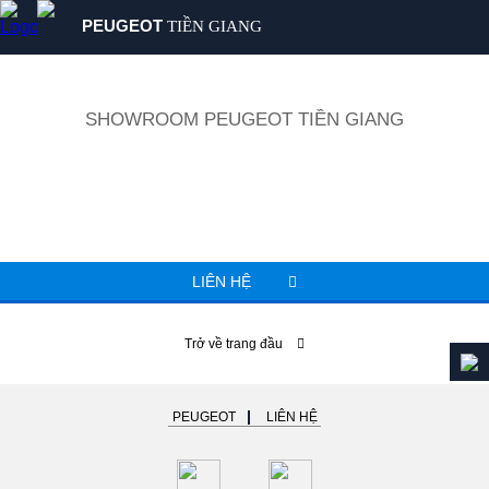
PEUGEOT
TIỀN GIANG
SẢN PHẨM
MUA XE
SHOWROOM PEUGEOT TIỀN GIANG
DỊCH VỤ
GIỚI THIỆU
TIN TỨC
LIÊN HỆ
LIÊN HỆ
Trở về trang đầu
PEUGEOT
LIÊN HỆ