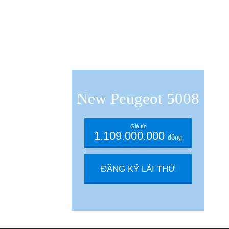
New Peugeot 5008
Giá từ
1.109.000.000
đồng
ĐĂNG KÝ LÁI THỬ