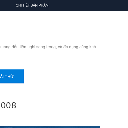
CHI TIẾT SẢN PHẨM
 mang đến tiện nghi sang trọng, và đa dụng cùng khả
ÁI THỬ
5008