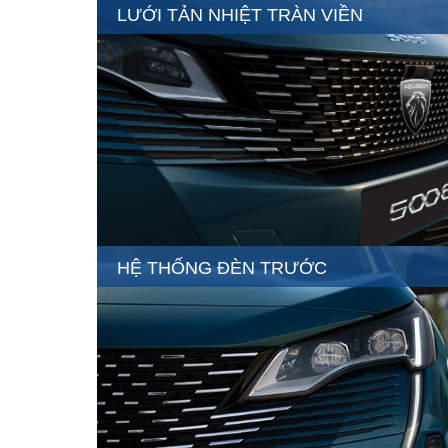
LƯỚI TẢN NHIỆT TRÀN VIỀN
HỆ THỐNG ĐÈN TRƯỚC