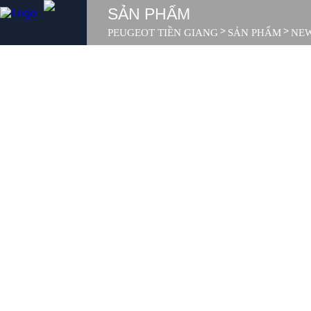
SẢN PHẨM
>
>
PEUGEOT TIỀN GIANG
SẢN PHẨM
NEW
SẢN PHẨM
MUA XE
DỊCH VỤ
GIỚI THIỆU
SẢN PHẨM
TIN TỨC
LIÊN HỆ
MUA XE
DỊCH VỤ
GIỚI THIỆU
TIN TỨC
LIÊN HỆ
TUYỂN DỤNG