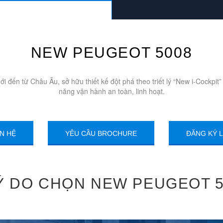
NEW PEUGEOT 5008
đến từ Châu Âu, sở hữu thiết kế đột phá theo triết lý “New i-Cockpit”
năng vận hành an toàn, linh hoạt.
ÊN HỆ
YÊU CẦU BROCHURE
ĐĂNG KÝ L
Ý DO CHỌN NEW PEUGEOT 