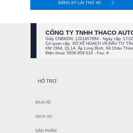
ĐĂNG KÝ LÁI THỬ XE
CÔNG TY TNHH THACO AUTO
Giấy CNĐKDN: 1201657894 - Ngày cấp: 17/1
Cơ quan cấp: SỞ KẾ HOẠCH VÀ ĐẦU TƯ TỈN
KM 1964, QL1A, Ấp Long Bình, Xã Châu Thàn
Điện thoại: 0938 809 616 - Fax: #
HỖ TRỢ
MUA XE
DỊCH VỤ
SẢN PHẨM