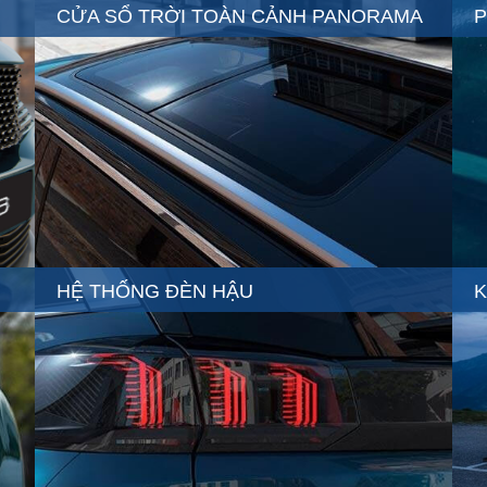
CỬA SỔ TRỜI TOÀN CẢNH PANORAMA
P
HỆ THỐNG ĐÈN HẬU
K