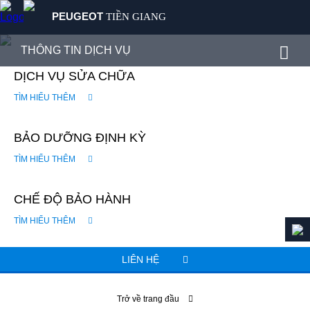
PEUGEOT
TIỀN GIANG
SẢN PHẨM
THÔNG TIN DỊCH VỤ
MUA XE
DỊCH VỤ SỬA CHỮA
ĐẶT HẸN DỊCH VỤ
DỊCH VỤ
TÌM HIỂU THÊM
ƯU ĐÃI DỊCH VỤ
GIỚI THIỆU
TIN TỨC
BẢO DƯỠNG ĐỊNH KỲ
THÔNG TIN DỊCH VỤ
LIÊN HỆ
TÌM HIỂU THÊM
CHẾ ĐỘ BẢO HÀNH
TÌM HIỂU THÊM
LIÊN HỆ
Trở về trang đầu