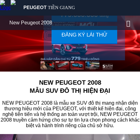
PEUGEOT
TIỀN GIANG
Giá từ
779.000.000
đồng
SẢN PHẨM
New Peugeot 2008
MUA XE
ĐĂNG KÝ LÁI THỬ
NEW PEUGEOT 2008
DỊCH VỤ
KHẲNG ĐỊNH PHONG CÁCH CHỦ SỞ HỮU
GIỚI THIỆU
TIN TỨC
LIÊN HỆ
NEW PEUGEOT 2008
MẪU SUV ĐÔ THỊ HIỆN ĐẠI
NEW PEUGEOT 2008 là mẫu xe SUV đô thị mang nhận diện
thương hiệu mới của PEUGEOT, với thiết kế hiện đại, công
nghệ tiên tiến và hệ thống an toàn vượt trội, NEW PEUGEOT
2008 truyền cảm hứng cho sự tự tin lựa chọn phong cách khác
biệt và hành trình riêng của chủ sở hữu.